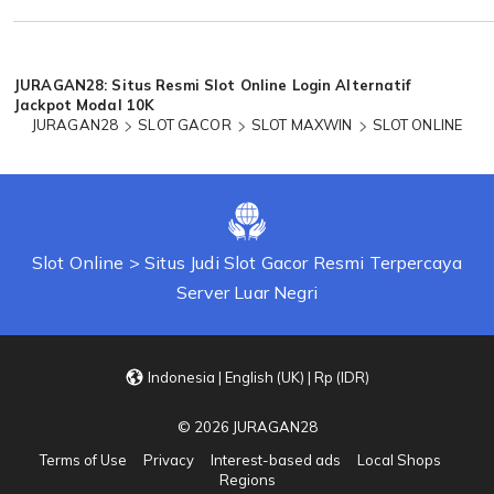
Loading...
JURAGAN28: Situs Resmi Slot Online Login Alternatif
Jackpot Modal 10K
JURAGAN28
SLOT GACOR
SLOT MAXWIN
SLOT ONLINE
Slot Online > Situs Judi Slot Gacor Resmi Terpercaya
Server Luar Negri
Indonesia | English (UK) | Rp (IDR)
© 2026 JURAGAN28
Terms of Use
Privacy
Interest-based ads
Local Shops
Regions